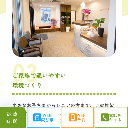
ご家族で通いやすい
環境づくり
小さなお子さまからシニアの方まで、ご家族皆
さまで通いやすい環境づくりをしています。
診療
WEB
WEB
電話を
問診票
予約
かける
入口にはスロープを設置し、バリアフリーの院
時間