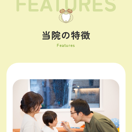
F
E
A
T
U
R
E
S
当院の特徴
Features