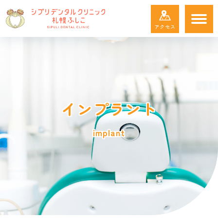
アクセス
トップ
TOP
診療案内
SERVICES
初診の流れ
インプラント
FLOW
院長・
スタッフ
STAFF
implant
院内紹介
FACILITIES
設備紹介
EQUIPMENTS
アクセス
ACCESS